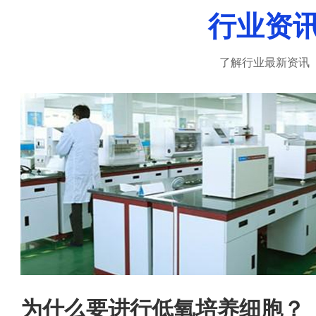
行业资
真正做到：诚信、负责、尊重客户
了解行业最新资讯
联系人：陈晓东 联系电话：15501901510 邮箱
号：hnwanfu@126.com...
为什么要进行低氧培养细胞？