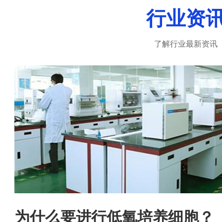
行业资
真正做到：诚信、负责、尊重客户
了解行业最新资讯
联系人：陈晓东 联系电话：15501901510 邮箱
号：hnwanfu@126.com...
为什么要进行低氧培养细胞？