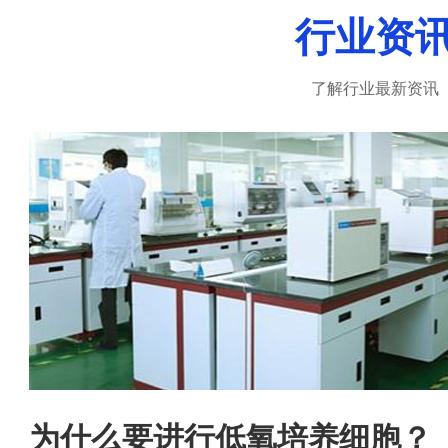
行业资
真正做到：诚信、负责、尊重客户
了解行业最新资讯
联系人：陈晓东 联系电话：15501901510 邮箱
号：hnwanfu@126.com...
为什么要进行低氧培养细胞？