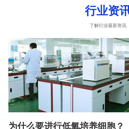
行业资
真正做到：诚信、负责、尊重客户
了解行业最新资讯
联系人：陈晓东 联系电话：15501901510 邮箱
号：hnwanfu@126.com...
为什么要进行低氧培养细胞？